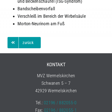
und Beckenschaufel (ISG-Syndrom)
Bandscheibenvorfall
Verschleiß im Bereich der Wirbelsäule
Morton-Neurinom am Fuß
zurück
KONTAKT
MVZ Wermelskirchen
Schwanen 5 – 7
42929 Wermelskirchen
Tel.:
02196 / 882055-0
Fax:
02196 / 882055-1