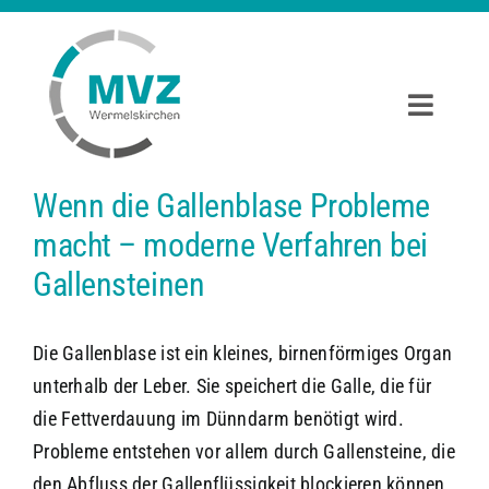
Zum
Inhalt
springen
Toggle
Naviga
START
Wenn die Gallenblase Probleme
macht – moderne Verfahren bei
AMBULANTE OP’S
Gallensteinen
ORTHOPÄDIE UND UNFALLCHIRURGIE
Die Gallenblase ist ein kleines, birnenförmiges Organ
ALLGEMEINCHIRURGIE UND PROKTOLOGIE
unterhalb der Leber. Sie speichert die Galle, die für
die Fettverdauung im Dünndarm benötigt wird.
Probleme entstehen vor allem durch Gallensteine, die
SERVICE
den Abfluss der Gallenflüssigkeit blockieren können.