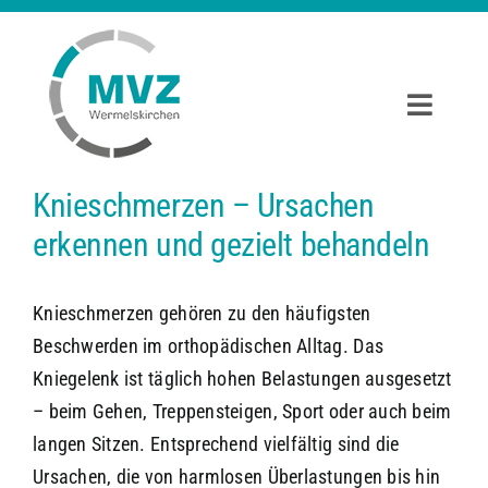
Zum
Inhalt
springen
Toggle
Naviga
START
Knieschmerzen – Ursachen
erkennen und gezielt behandeln
AMBULANTE OP’S
ORTHOPÄDIE UND UNFALLCHIRURGIE
Knieschmerzen gehören zu den häufigsten
Beschwerden im orthopädischen Alltag. Das
Kniegelenk ist täglich hohen Belastungen ausgesetzt
ALLGEMEINCHIRURGIE UND PROKTOLOGIE
– beim Gehen, Treppensteigen, Sport oder auch beim
langen Sitzen. Entsprechend vielfältig sind die
SERVICE
Ursachen, die von harmlosen Überlastungen bis hin