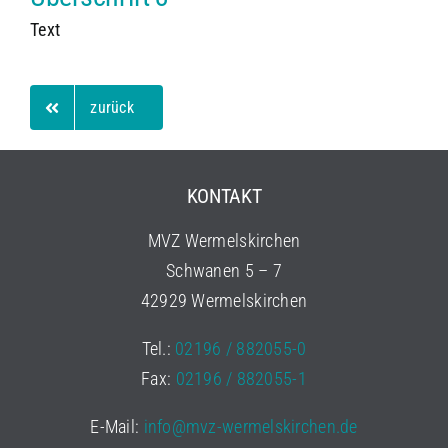
Text
zurück
KONTAKT
MVZ Wermelskirchen
Schwanen 5 – 7
42929 Wermelskirchen
Tel.:
02196 / 882055-0
Fax:
02196 / 882055-1
E-Mail:
info@mvz-wermelskirchen.de