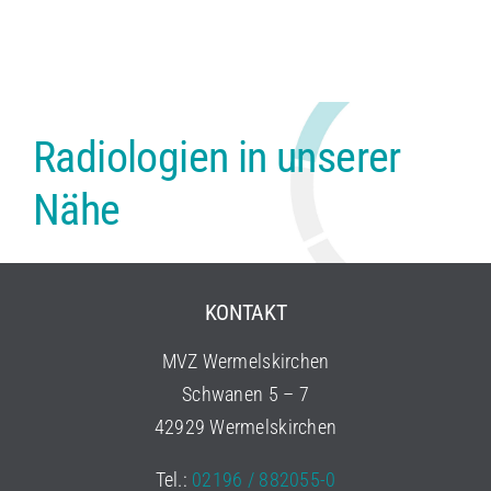
Radiologien in unserer
Nähe
KONTAKT
MVZ Wermelskirchen
Schwanen 5 – 7
42929 Wermelskirchen
Tel.:
02196 / 882055-0